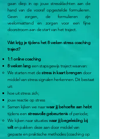
gaan diep in op jouw stressklachten aan de
hand van de vooraf opgestelde formulieren.
Geen zorgen, de formulieren zijn
veelomvattend en zorgen voor een fijne
doorstroom aan de start van het traject.
Wat krijg je tijdens het 8 weken stress coaching
traject?
1:1 online coaching
8 weken lang
een stapsgewijs traject waarvan:
We
starten met de
stress in kaart brengen
door
middel van stress signalen herkennen. Dit bestaat
uit:
​hoe uit stress zich;
jouw reactie op stress
Samen kijken we naar
waar jij behoefte aan hebt
tijdens een
stressvolle gebeurtenis
of periode;
We kijken naar situaties
waar jij begeleiding bij
wilt
en pakken deze aan door middel van
gepaste en praktische methodes (coaching op