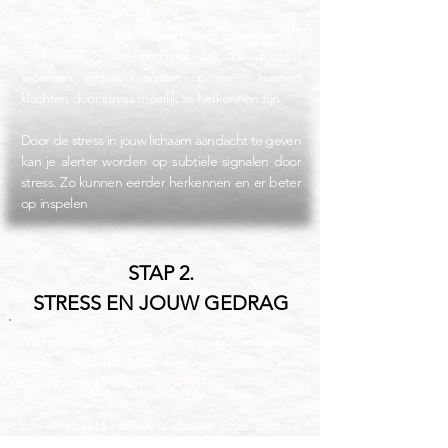
Stress kan zich uiten op lichamelijk-,
gedragsmatig- en cognitief vlak. En doordat
iedereen anders reageert op stress kunnen
klachten door stress moeilijk te herkennen zijn.
Door de stress in jouw lichaam aandacht te geven
kan je alerter worden op subtiele signalen door
stress. Zo kunnen eerder herkennen en er beter
op inspelen
STAP 2.
STRESS EN JOUW GEDRAG
We hebben gedurende de jaren een reactie op
stress ontwikkeld. Maar soms is die reactie niet
wat we eigenlijk willen.
Een voorbeeld hiervan is dat we onze agenda
drukker plannen terwijl we een avond rust nodig