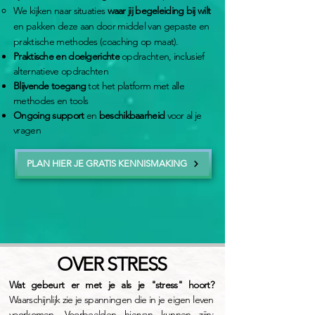
We kijken naar situaties
waar jij begeleiding bij wilt
en pakken deze aan door middel van gepaste en
praktische methodes (coaching op maat).
Praktische en doelgerichte
opdrachten, inclusief
alternatieve opdrachten
Blijvende toegang
tot het platform met alle
methodes en tools
Ongoing support
en
beschikbaarheid
voor al je
vragen​​
PLAN HIER JE GRATIS KENNISMAKING
OVER STRESS
Wat gebeurt er met je als je "stress" hoort?
Waarschijnlijk zie je spanningen die in je eigen leven
voorkomen. Voorbeelden hiervan kunnen zijn: