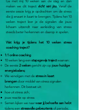
Ga met mij 10 weken aan de slag en dan
maken we dit traject
écht van jou
.
V
anaf de
eerste sessie krijg je opdrachten om de stress
die jij ervaart in kaart te brengen. Tijdens het 10
weken traject leer je de signalen die jouw
lichaam uitzendt naar aanleiding van stress
steeds beter herkennen en daarop in spelen.
Wat krijg je tijdens het 10 weken stress
coaching traject?
1:1 online coaching
10 weken lang een
stapsgewijs traject
waarvan:
De eerste
2 weken
gericht zijn op
jouw huidige
energiebalans;
We
vervolgen met de
stress in kaart
brengen
door middel van stress signalen
herkennen. Dit bestaat uit:
​hoe uit stress zich;
jouw reactie op stress
Samen kijken we naar
waar jij behoefte aan hebt
tijdens een
stressvolle gebeurtenis
of periode;