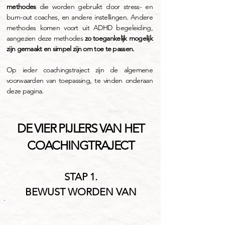
methodes
die worden gebruikt door stress- en
burn-out coaches, en andere instellingen. Andere
methodes komen voort uit ADHD begeleiding,
aangezien deze methodes
zo toegankelijk mogelijk
zijn gemaakt en simpel zijn om toe te passen.
Op ieder coachingstraject zijn de algemene
voorwaarden van toepassing, te vinden onderaan
deze pagina.
DE VIER PIJLERS VAN HET
COACHINGTRAJECT
STAP 1.
BEWUST WORDEN VAN
In het eerste deel van het traject richten we ons
op de de stress in jouw lichaam.