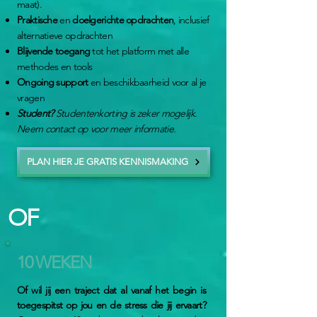
maat).
Praktische
en
doelgerichte opdrachten
, inclusief
alternatieve opdrachten
Blijvende toegang
tot het platform met alle
methodes en tools
Ongoing support
en beschikbaarheid voor al je
vragen
Student?
Studentenkorting is zeker mogelijk.
Neem contact op voor meer informatie.​​
PLAN HIER JE GRATIS KENNISMAKING
OF
10 WEKEN
Of wil jij een traject dat al vanaf het begin is
toegespitst op jou en de stress die jij ervaart?