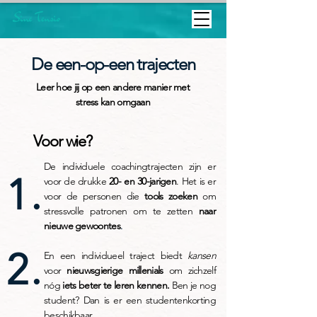
De een-op-een trajecten
Leer hoe jij op een andere manier met
stress kan omgaan
Voor wie?
De individuele coachingtrajecten zijn er
1.
voor de drukke
20- en 30-jarigen
.
Het is er
voor de personen die
tools zoeken
om
stressvolle patronen om te zetten
naar
.
nieuwe gewoontes
2.
En een individueel traject biedt
kansen
voor
nieuwsgierige millenials
om
zichzelf
nóg
iets beter te leren kennen.
Ben je nog
student? Dan is er een studentenkorting
beschikbaar.