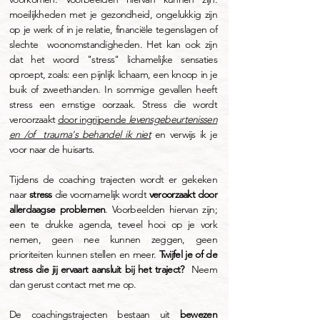
moeilijkheden met je gezondheid, ongelukkig zijn
op je werk of in je relatie, financiële tegenslagen of
slechte woonomstandigheden. Het kan ook zijn
dat het woord "stress" lichamelijke sensaties
oproept, zoals: een pijnlijk lichaam, een knoop in je
buik of zweethanden. In sommige gevallen heeft
stress een ernstige oorzaak. Stress die wordt
veroorzaakt
door ingrijpende
levensgebeurtenissen
en /of trauma's behandel ik niet
en verwijs ik je
voor naar de huisarts.
Tijdens de coaching trajecten wordt er gekeken
naar
stress
die voornamelijk wordt
veroorzaakt door
allerdaagse problemen
. Voorbeelden hiervan zijn;
een te drukke agenda, teveel hooi op je vork
nemen, geen nee kunnen ze
ggen, geen
prioriteiten kunnen stellen en meer.
Twijfel je of de
stress die jij ervaart aansluit bij het traject?
Neem
dan gerust contact met me op.
De coachingstrajecten bestaan uit
bewezen