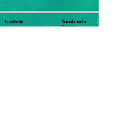
Social media
Navig
atie
Instagram
Een-op-een coaching
Facebook
Workshops
LinkedIn
Meer informatie workshops &
Contact
tarieven
E-mail
Over Minouc zakelijk
Afspraak maken
Privacystatement
Bellen
Algemene voorwaarden
Contact
PLAN HIER EEN GRATIS KENNISMAKING
EEN-OP-EEN COACHING
STRESS WORKSHOPS