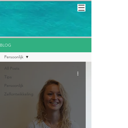
BLOG
Persoonlijk
All Posts
Tips
Persoonlijk
Zelfontwikkeling